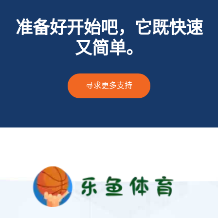
准备好开始吧，它既快速
又简单。
寻求更多支持