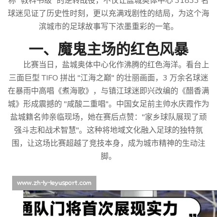
称 "教科书级" 的逆转战役，不仅让盐城奥体中心 31833 名
球迷见证了历史性时刻，更以充满戏剧性的结局，为这个海
滨城市的足球故事写下浓墨重彩的一笔。
一、魔鬼主场的红色风暴
比赛当日，盐城奥体中心化作沸腾的红色海洋。看台上
三面巨型 TIFO 拼出 "江海之巅" 的壮丽画面，3 万余名球迷
在暴雨中高唱《煮海歌》，与镇江球迷即兴改编的《醋香满
城》形成震撼的 "咸酸二重唱"。中国女足前主帅水庆霞作为
盐城籍名帅亲临现场，她在赛后点赞："家乡球队展现了顽
强斗志和战术智慧"。这种将地域文化融入足球的独特氛
围，让这场比赛超越了竞技本身，成为城市精神的生动注
脚。