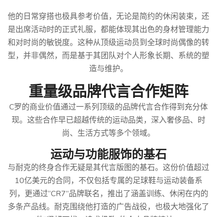
他的日常穿搭也极具参考价值，无论是简约的休闲装束，还
是出席活动时的正式礼服，都能体现其出色的身材管理能力
和对时尚的敏锐度。这种从顶级运动员到全球时尚偶像的转
型，并非偶然，而是基于其团队对个人形象长期、系统的塑
造与维护。
重量级品牌代言合作矩阵
C罗的商业价值通过一系列顶级的品牌代言合作得到充分体
现。这些合作早已超越传统的运动品类，深入奢侈品、时
尚、生活方式等多个领域。
运动与功能服饰的基石
与耐克的终身合作无疑是其代言版图的基石。这份价值超过
10亿美元的合同，不仅包括专属的足球鞋与运动装备系
列，更通过“CR7”品牌联名，推出了涵盖训练、休闲在内的
多条产品线。耐克围绕他打造的广告战役，也极大地强化了