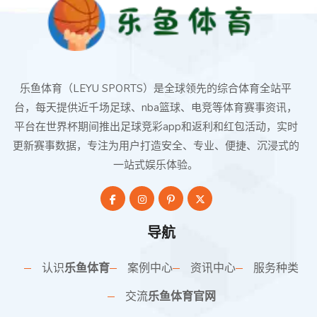
乐鱼体育（LEYU SPORTS）是全球领先的综合体育全站平
台，每天提供近千场足球、nba篮球、电竞等体育赛事资讯，
平台在世界杯期间推出足球竞彩app和返利和红包活动，实时
更新赛事数据，专注为用户打造安全、专业、便捷、沉浸式的
一站式娱乐体验。
导航
认识
乐鱼体育
案例中心
资讯中心
服务种类
交流
乐鱼体育官网