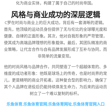
化为商业实体，构建了属于自己的时尚帝国。
风格与商业成功的深层逻辑
C罗在时尚与商业上的巨大成功，背后有一套清晰的逻辑。
首先，他顶级的运动员身份提供了无与伦比的全球曝光度和
健康、自律的正面形象。其次，他对自我形象的严苛管理，
使其成为高端品牌理想的形象载体。最后，其团队精准的商
业策略，让代言合作与自有品牌发展形成了互补与协同，而
非简单的流量变现。
他的时尚风格与品牌合作，共同塑造了一个超越体育的、多
维度的成功者形象：他既是球场上的传奇，也是时尚界的宠
儿，更是精明的商业开拓者。这种复合型的影响力，确保了
其个人品牌在退役后仍能持续焕发生命力，为后来的运动员
树立了一个难以复制的标杆。
乐鱼体育,乐鱼体育官网,乐鱼体育网址,乐鱼体育官网入口